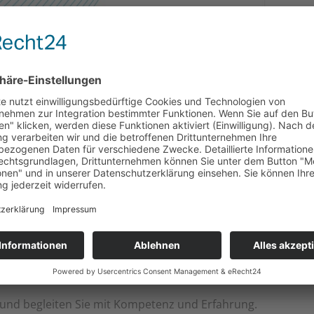
 GesundheitsCenter Fiala
 Wohlbefinden bei uns im Mittelpunkt.
zentrum
,
Esslingen Lammgarten
und
Ostfildern-Nellinge
r im gesamten Neckarkreis für Sie da. Unser fachkundiges T
ernste Messtechnik, um Ihnen die bestmögliche Versorgung
g
 und Lymphversorgung
 und begleiten Sie mit Kompetenz und Erfahrung.