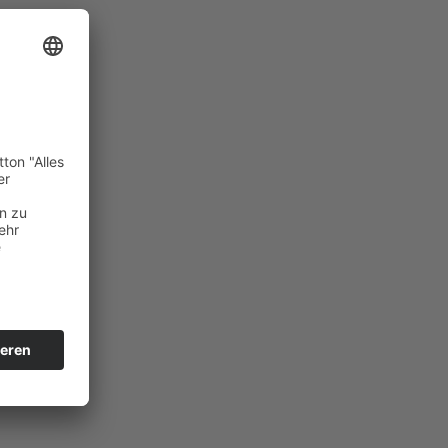
n
eam
 zu