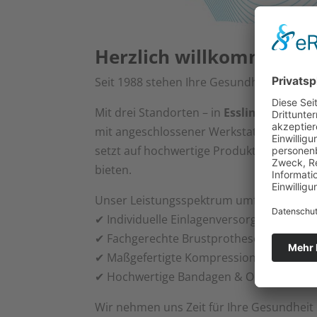
Herzlich willkommen im
Seit 1988 stehen Ihre Gesundheit und Ihr
Mit drei Standorten – in
Esslingen Stadt
mit angeschlossener Werkstatt – sind wi
setzt auf hochwertige Produkte und mod
bieten.
Unser Leistungsspektrum umfasst:
✔ Individuelle Einlagenversorgung
✔ Fachgerechte Brustprothesen-Beratun
✔ Maßgefertigte Kompressionsstrümpfe
✔ Hochwertige Bandagen & Orthesen
Wir nehmen uns Zeit für Ihre Gesundheit