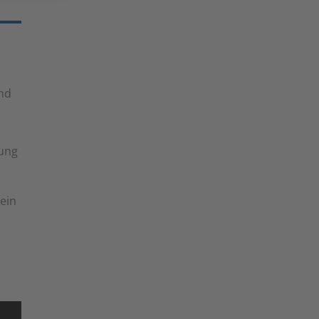
und
zung
ein