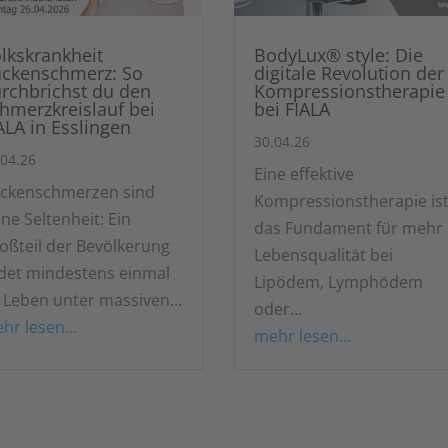
lkskrankheit
BodyLux® style: Die
ckenschmerz: So
digitale Revolution der
rchbrichst du den
Kompressionstherapie
hmerzkreislauf bei
bei FIALA
ALA in Esslingen
30.04.26
.04.26
Eine effektive
ckenschmerzen sind
Kompressionstherapie is
ine Seltenheit: Ein
das Fundament für mehr
oßteil der Bevölkerung
Lebensqualität bei
idet mindestens einmal
Lipödem, Lymphödem
 Leben unter massiven…
oder…
hr lesen…
mehr lesen…